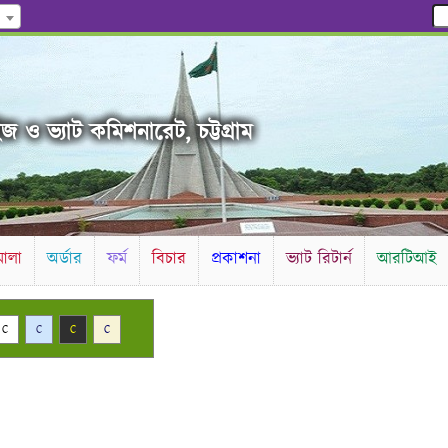
জ ও ভ্যাট কমিশনারেট, চট্টগ্রাম
ালা
অর্ডার
ফর্ম
বিচার
প্রকাশনা
ভ্যাট রিটার্ন
আরটিআই
C
C
C
C