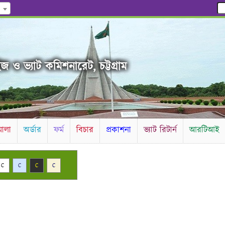
জ ও ভ্যাট কমিশনারেট, চট্টগ্রাম
ালা
অর্ডার
ফর্ম
বিচার
প্রকাশনা
ভ্যাট রিটার্ন
আরটিআই
C
C
C
C