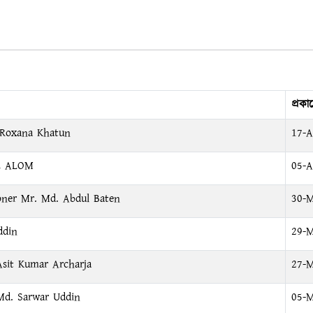
প্রকা
 Roxana Khatun
17-A
L ALOM
05-A
ner Mr. Md. Abdul Baten
30-M
ddin
29-M
sit Kumar Archarja
27-M
Md. Sarwar Uddin
05-M