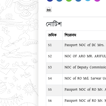
নোটিশ
ক্রমিক
শিরোনাম
51
Passport NOC of DC Mrs.
52
NOC OF ARO MR. ARIFU
53
NOC of Deputy Commissio
54
NOC of RO Md. Sarwar U
55
Passport NOC of RO Mr. A
56
Passport NOC of RO Mr. 