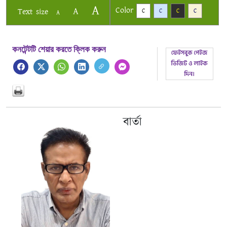
A
Color
A
Text size
C
C
C
C
A
কনটেন্টটি শেয়ার করতে ক্লিক করুন
বার্তা